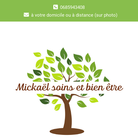
Skip
0685943408
to
content
à votre domicile ou à distance (sur photo)