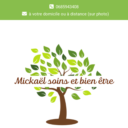
Skip
0685943408
to
content
à votre domicile ou à distance (sur photo)